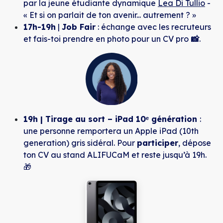
par la jeune étudiante dynamique
Lea Di Tullio
-
« Et si on parlait de ton avenir... autrement ? »
17h-19h
|
Job Fair
: échange avec les recruteurs
et fais-toi prendre en photo pour un CV pro
📸
.
19h | Tirage au sort – iPad 10ᵉ génération
:
une personne remportera un Apple iPad (10th
generation) gris sidéral. Pour
participer
, dépose
ton CV au stand ALIFUCaM et reste jusqu’à 19h.
🎁